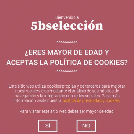
Bienvenido a
5b Creatividad y contenidos SL ha sido beneficiaria de
Fondos Europeos, cuyo objetivo el refuerzo del
crecimiento sostenible y la competitividad de las PYMES,
^^^^^^^^^^
y gracias al cual ha puesto en marcha un Plan de
¿ERES MAYOR DE EDAD Y
Internacionalización con el objetivo de mejorar su
posicionamiento competitivo en el exterior durante el año
ACEPTAS LA POLÍTICA DE COOKIES?
2025. Para ello ha contado con el apoyo del Programa
XPANDE de la Cámara de Comercio de Valencia.
^^^^^^^^^^
#EuropaSeSiente
Este sitio web utiliza cookies propias y de terceros para mejorar
nuestros servicios mediante el análisis de sus hábitos de
navegación y la integración con redes sociales. Para más
información visite nuestra
política de privacidad y cookies
.
Contacta con nosotros
Para visitar este sitio web debes ser mayor de edad:
De lunes a viernes de 10:00 h a 19:00 h
SÍ
NO