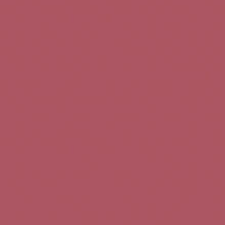
Teléfono de contacto:
+34 963 52 51 51
Correo electrónico:
info@5bseleccion.es
Nuestra filosofía
Preguntas frecuentes
Condiciones de uso
Pago seguro