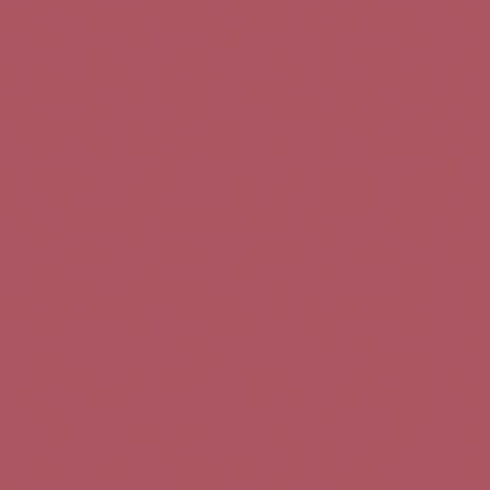
Teléfono de contacto:
+34 963 52 51 51
Correo electrónico:
info@5bseleccion.es
Nuestra filosofía
Preguntas frecuentes
Condiciones de uso
Pago seguro