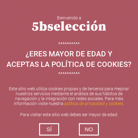
Bienvenido a
5b Creatividad y contenidos SL ha sido beneficiaria de
Fondos Europeos, cuyo objetivo el refuerzo del
crecimiento sostenible y la competitividad de las PYMES,
^^^^^^^^^^
y gracias al cual ha puesto en marcha un Plan de
¿ERES MAYOR DE EDAD Y
Internacionalización con el objetivo de mejorar su
posicionamiento competitivo en el exterior durante el año
ACEPTAS LA POLÍTICA DE COOKIES?
2025. Para ello ha contado con el apoyo del Programa
XPANDE de la Cámara de Comercio de Valencia.
^^^^^^^^^^
#EuropaSeSiente
Este sitio web utiliza cookies propias y de terceros para mejorar
nuestros servicios mediante el análisis de sus hábitos de
navegación y la integración con redes sociales. Para más
información visite nuestra
política de privacidad y cookies
.
Contacta con nosotros
Para visitar este sitio web debes ser mayor de edad:
De lunes a viernes de 10:00 h a 19:00 h
SÍ
NO