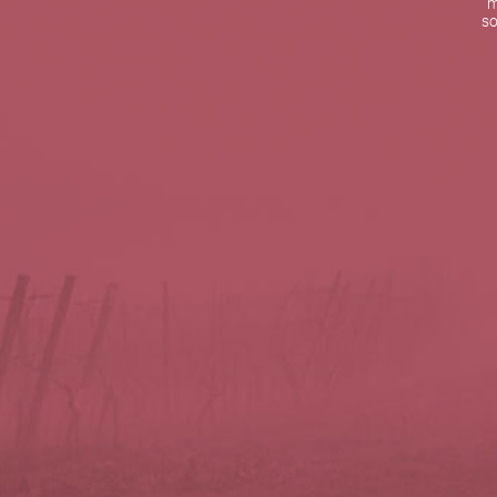
m
De lunes a viernes de 10:00 h a 19:00 h
so
Teléfono de contacto:
+34 963 52 51 51
Correo electrónico:
info@5bseleccion.es
Nuestra filosofía
Preguntas frecuentes
Condiciones de uso