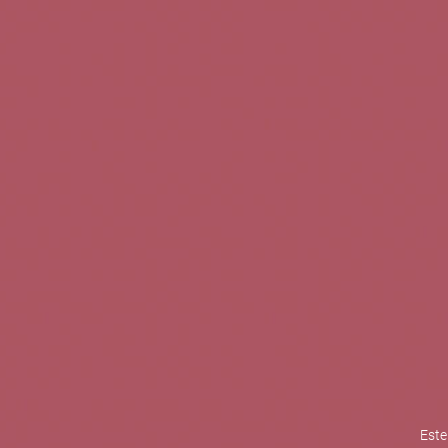
TINTOS
BLANCOS
ROSADOS
CAVAS
5b Creatividad y contenidos SL 
la competitividad de las PYMES,
mejorar su posicionamiento comp
XPANDE de la Cámara de Comer
Contacta con nosotros
Este