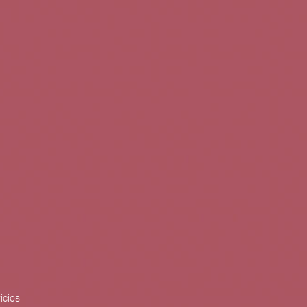
0
Buscar
Tu cuenta
Cesta
S
BLOG
PUBLICACIONES
ENOPLANES
zo del crecimiento sostenible y
ización con el objetivo de
do con el apoyo del Programa
Síguenos en redes
icios