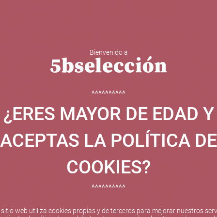
Bienvenido a
 Y ESPUMOSOS
OTROS
CATAS
EVENTOS
BODEGA
^^^^^^^^^^
¿ERES MAYOR DE EDAD Y
ha sido beneficiaria de Fondos Europeos, cuyo objetivo el refuer
 y gracias al cual ha puesto en marcha un Plan de Internacional
ACEPTAS LA POLÍTICA DE
etitivo en el exterior durante el año 2025. Para ello ha conta
cio de Valencia. #EuropaSeSiente
COOKIES?
^^^^^^^^^^
Pago seguro
 sitio web utiliza cookies propias y de terceros para mejorar nuestros serv