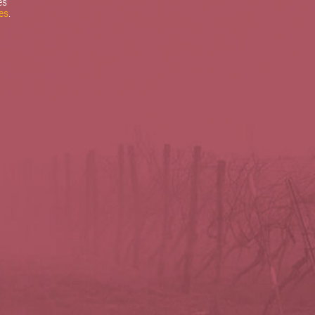
es
es
.