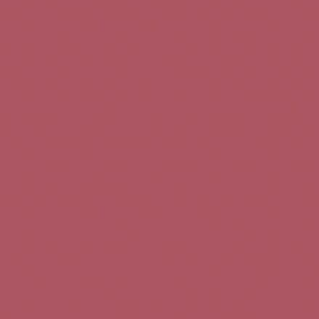
Teléfono de contacto:
+34 963 52 51 51
Correo electrónico:
info@5bseleccion.es
Nuestra filosofía
Preguntas frecuentes
Condiciones de uso
Pago seguro