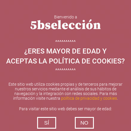
Bienvenido a
5b Creatividad y contenidos SL ha sido beneficiaria de
Fondos Europeos, cuyo objetivo el refuerzo del
crecimiento sostenible y la competitividad de las PYMES,
^^^^^^^^^^
y gracias al cual ha puesto en marcha un Plan de
¿ERES MAYOR DE EDAD Y
Internacionalización con el objetivo de mejorar su
posicionamiento competitivo en el exterior durante el año
ACEPTAS LA POLÍTICA DE COOKIES?
2025. Para ello ha contado con el apoyo del Programa
XPANDE de la Cámara de Comercio de Valencia.
^^^^^^^^^^
#EuropaSeSiente
Este sitio web utiliza cookies propias y de terceros para mejorar
nuestros servicios mediante el análisis de sus hábitos de
navegación y la integración con redes sociales. Para más
información visite nuestra
política de privacidad y cookies
.
Contacta con nosotros
Para visitar este sitio web debes ser mayor de edad:
De lunes a viernes de 10:00 h a 19:00 h
SÍ
NO