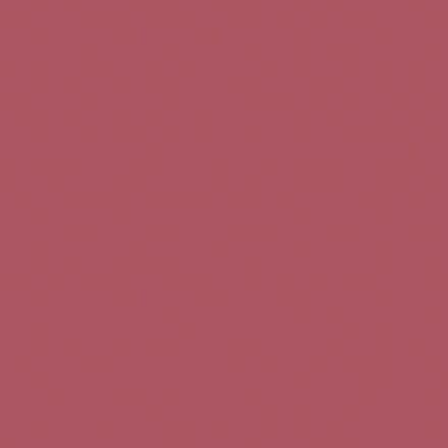
Teléfono de contacto:
+34 963 52 51 51
Correo electrónico:
info@5bseleccion.es
Nuestra filosofía
Preguntas frecuentes
Condiciones de uso
Pago seguro