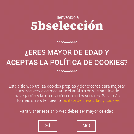
Bienvenido a
5b Creatividad y contenidos SL ha sido beneficiaria de
Fondos Europeos, cuyo objetivo el refuerzo del
crecimiento sostenible y la competitividad de las PYMES,
^^^^^^^^^^
y gracias al cual ha puesto en marcha un Plan de
¿ERES MAYOR DE EDAD Y
Internacionalización con el objetivo de mejorar su
posicionamiento competitivo en el exterior durante el año
ACEPTAS LA POLÍTICA DE COOKIES?
2025. Para ello ha contado con el apoyo del Programa
XPANDE de la Cámara de Comercio de Valencia.
^^^^^^^^^^
#EuropaSeSiente
Este sitio web utiliza cookies propias y de terceros para mejorar
nuestros servicios mediante el análisis de sus hábitos de
navegación y la integración con redes sociales. Para más
información visite nuestra
política de privacidad y cookies
.
Contacta con nosotros
Para visitar este sitio web debes ser mayor de edad:
De lunes a viernes de 10:00 h a 19:00 h
SÍ
NO