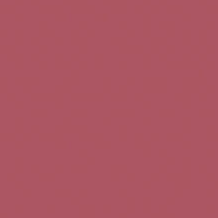
Teléfono de contacto:
+34 963 52 51 51
Correo electrónico:
info@5bseleccion.es
Nuestra filosofía
Preguntas frecuentes
Condiciones de uso
Pago seguro