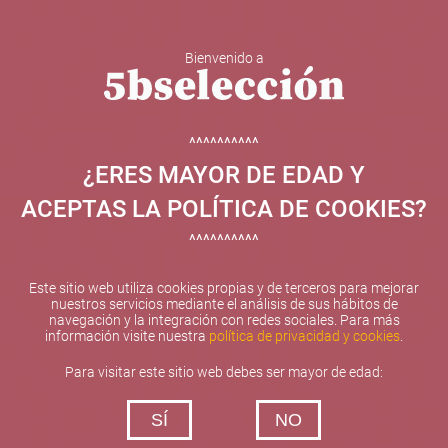
Bienvenido a
5b Creatividad y contenidos SL ha sido beneficiaria de
Fondos Europeos, cuyo objetivo el refuerzo del
crecimiento sostenible y la competitividad de las PYMES,
^^^^^^^^^^
y gracias al cual ha puesto en marcha un Plan de
¿ERES MAYOR DE EDAD Y
Internacionalización con el objetivo de mejorar su
posicionamiento competitivo en el exterior durante el año
ACEPTAS LA POLÍTICA DE COOKIES?
2025. Para ello ha contado con el apoyo del Programa
XPANDE de la Cámara de Comercio de Valencia.
^^^^^^^^^^
#EuropaSeSiente
Este sitio web utiliza cookies propias y de terceros para mejorar
nuestros servicios mediante el análisis de sus hábitos de
navegación y la integración con redes sociales. Para más
información visite nuestra
política de privacidad y cookies
.
Contacta con nosotros
Para visitar este sitio web debes ser mayor de edad:
De lunes a viernes de 10:00 h a 19:00 h
SÍ
NO