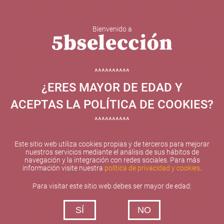
Bienvenido a
5b Creatividad y contenidos SL ha sido beneficiaria de
Fondos Europeos, cuyo objetivo el refuerzo del
crecimiento sostenible y la competitividad de las PYMES,
^^^^^^^^^^
y gracias al cual ha puesto en marcha un Plan de
¿ERES MAYOR DE EDAD Y
Internacionalización con el objetivo de mejorar su
posicionamiento competitivo en el exterior durante el año
ACEPTAS LA POLÍTICA DE COOKIES?
2025. Para ello ha contado con el apoyo del Programa
XPANDE de la Cámara de Comercio de Valencia.
^^^^^^^^^^
#EuropaSeSiente
Este sitio web utiliza cookies propias y de terceros para mejorar
nuestros servicios mediante el análisis de sus hábitos de
navegación y la integración con redes sociales. Para más
información visite nuestra
política de privacidad y cookies
.
Contacta con nosotros
Para visitar este sitio web debes ser mayor de edad:
De lunes a viernes de 10:00 h a 19:00 h
SÍ
NO