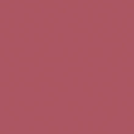
Teléfono de contacto:
+34 963 52 51 51
Correo electrónico:
info@5bseleccion.es
Nuestra filosofía
Preguntas frecuentes
Condiciones de uso
Pago seguro