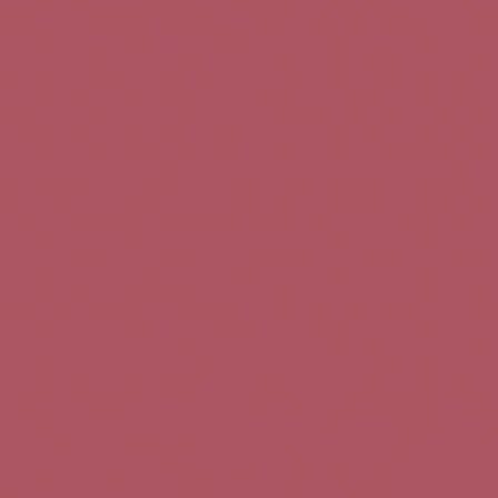
Teléfono de contacto:
+34 963 52 51 51
Correo electrónico:
info@5bseleccion.es
Nuestra filosofía
Preguntas frecuentes
Condiciones de uso
Pago seguro