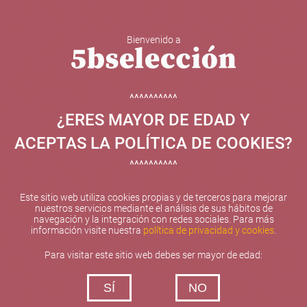
Bienvenido a
5b Creatividad y contenidos SL ha sido beneficiaria de
Fondos Europeos, cuyo objetivo el refuerzo del
crecimiento sostenible y la competitividad de las PYMES,
^^^^^^^^^^
y gracias al cual ha puesto en marcha un Plan de
¿ERES MAYOR DE EDAD Y
Internacionalización con el objetivo de mejorar su
posicionamiento competitivo en el exterior durante el año
ACEPTAS LA POLÍTICA DE COOKIES?
2025. Para ello ha contado con el apoyo del Programa
XPANDE de la Cámara de Comercio de Valencia.
^^^^^^^^^^
#EuropaSeSiente
Este sitio web utiliza cookies propias y de terceros para mejorar
nuestros servicios mediante el análisis de sus hábitos de
navegación y la integración con redes sociales. Para más
información visite nuestra
política de privacidad y cookies
.
Contacta con nosotros
Para visitar este sitio web debes ser mayor de edad:
De lunes a viernes de 10:00 h a 19:00 h
SÍ
NO