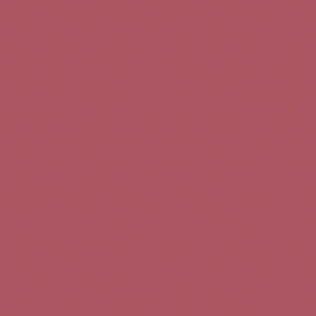
Teléfono de contacto:
+34 963 52 51 51
Correo electrónico:
info@5bseleccion.es
Nuestra filosofía
Preguntas frecuentes
Condiciones de uso
Pago seguro