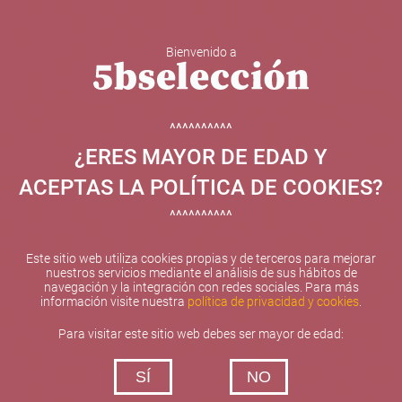
Bienvenido a
5b Creatividad y contenidos SL ha sido beneficiaria de
Fondos Europeos, cuyo objetivo el refuerzo del
crecimiento sostenible y la competitividad de las PYMES,
^^^^^^^^^^
y gracias al cual ha puesto en marcha un Plan de
¿ERES MAYOR DE EDAD Y
Internacionalización con el objetivo de mejorar su
posicionamiento competitivo en el exterior durante el año
ACEPTAS LA POLÍTICA DE COOKIES?
2025. Para ello ha contado con el apoyo del Programa
XPANDE de la Cámara de Comercio de Valencia.
^^^^^^^^^^
#EuropaSeSiente
Este sitio web utiliza cookies propias y de terceros para mejorar
nuestros servicios mediante el análisis de sus hábitos de
navegación y la integración con redes sociales. Para más
información visite nuestra
política de privacidad y cookies
.
Contacta con nosotros
Para visitar este sitio web debes ser mayor de edad:
De lunes a viernes de 10:00 h a 19:00 h
SÍ
NO