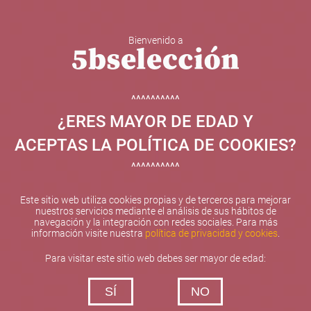
Bienvenido a
5b Creatividad y contenidos SL ha sido beneficiaria de
Fondos Europeos, cuyo objetivo el refuerzo del
crecimiento sostenible y la competitividad de las PYMES,
^^^^^^^^^^
y gracias al cual ha puesto en marcha un Plan de
¿ERES MAYOR DE EDAD Y
Internacionalización con el objetivo de mejorar su
posicionamiento competitivo en el exterior durante el año
ACEPTAS LA POLÍTICA DE COOKIES?
2025. Para ello ha contado con el apoyo del Programa
XPANDE de la Cámara de Comercio de Valencia.
^^^^^^^^^^
#EuropaSeSiente
Este sitio web utiliza cookies propias y de terceros para mejorar
nuestros servicios mediante el análisis de sus hábitos de
navegación y la integración con redes sociales. Para más
información visite nuestra
política de privacidad y cookies
.
Contacta con nosotros
Para visitar este sitio web debes ser mayor de edad:
De lunes a viernes de 10:00 h a 19:00 h
SÍ
NO