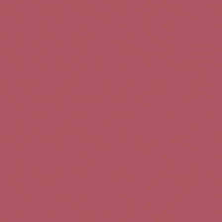
Teléfono de contacto:
+34 963 52 51 51
Correo electrónico:
info@5bseleccion.es
Nuestra filosofía
Preguntas frecuentes
Condiciones de uso
Pago seguro