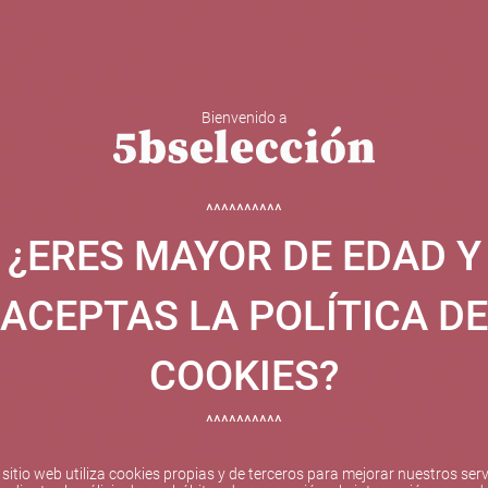
Bienvenido a
 Y ESPUMOSOS
OTROS
CATAS
EVENTOS
BODEGA
^^^^^^^^^^
¿ERES MAYOR DE EDAD Y
ha sido beneficiaria de Fondos Europeos, cuyo objetivo el refuer
 y gracias al cual ha puesto en marcha un Plan de Internacional
ACEPTAS LA POLÍTICA DE
etitivo en el exterior durante el año 2025. Para ello ha conta
cio de Valencia. #EuropaSeSiente
COOKIES?
^^^^^^^^^^
Pago seguro
 sitio web utiliza cookies propias y de terceros para mejorar nuestros serv