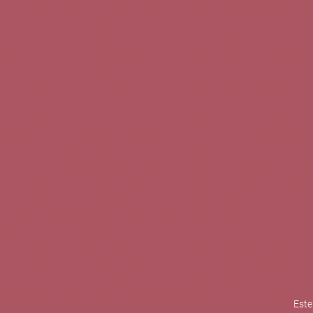
TINTOS
BLANCOS
ROSADOS
CAVAS
5b Creatividad y contenidos SL 
la competitividad de las PYMES,
mejorar su posicionamiento comp
XPANDE de la Cámara de Comer
Contacta con nosotros
Este