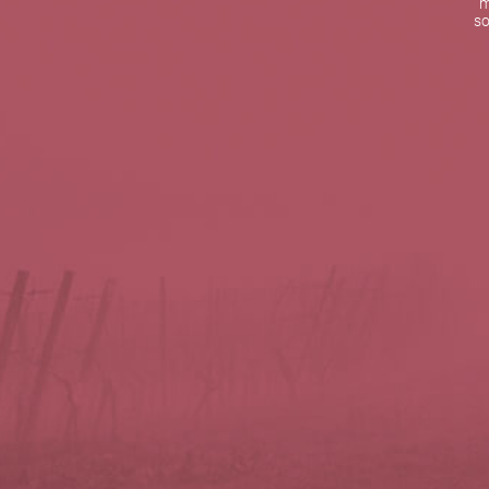
m
De lunes a viernes de 10:00 h a 19:00 h
so
Teléfono de contacto:
+34 963 52 51 51
Correo electrónico:
info@5bseleccion.es
Nuestra filosofía
Preguntas frecuentes
Condiciones de uso