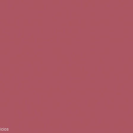
0
Buscar
Tu cuenta
Cesta
S
BLOG
PUBLICACIONES
ENOPLANES
zo del crecimiento sostenible y
ización con el objetivo de
do con el apoyo del Programa
Síguenos en redes
icios