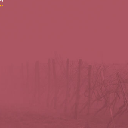
es
es
.