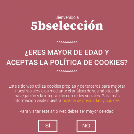
Bienvenido a
5b Creatividad y contenidos SL ha sido beneficiaria de
Fondos Europeos, cuyo objetivo el refuerzo del
crecimiento sostenible y la competitividad de las PYMES,
^^^^^^^^^^
y gracias al cual ha puesto en marcha un Plan de
¿ERES MAYOR DE EDAD Y
Internacionalización con el objetivo de mejorar su
posicionamiento competitivo en el exterior durante el año
ACEPTAS LA POLÍTICA DE COOKIES?
2025. Para ello ha contado con el apoyo del Programa
XPANDE de la Cámara de Comercio de Valencia.
^^^^^^^^^^
#EuropaSeSiente
Este sitio web utiliza cookies propias y de terceros para mejorar
nuestros servicios mediante el análisis de sus hábitos de
navegación y la integración con redes sociales. Para más
información visite nuestra
política de privacidad y cookies
.
Contacta con nosotros
Para visitar este sitio web debes ser mayor de edad:
De lunes a viernes de 10:00 h a 19:00 h
SÍ
NO