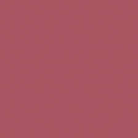
Teléfono de contacto:
+34 963 52 51 51
Correo electrónico:
info@5bseleccion.es
Nuestra filosofía
Preguntas frecuentes
Condiciones de uso
Pago seguro