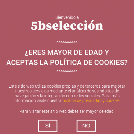
Bienvenido a
5b Creatividad y contenidos SL ha sido beneficiaria de
Fondos Europeos, cuyo objetivo el refuerzo del
crecimiento sostenible y la competitividad de las PYMES,
^^^^^^^^^^
y gracias al cual ha puesto en marcha un Plan de
¿ERES MAYOR DE EDAD Y
Internacionalización con el objetivo de mejorar su
posicionamiento competitivo en el exterior durante el año
ACEPTAS LA POLÍTICA DE COOKIES?
2025. Para ello ha contado con el apoyo del Programa
XPANDE de la Cámara de Comercio de Valencia.
^^^^^^^^^^
#EuropaSeSiente
Este sitio web utiliza cookies propias y de terceros para mejorar
nuestros servicios mediante el análisis de sus hábitos de
navegación y la integración con redes sociales. Para más
información visite nuestra
política de privacidad y cookies
.
Contacta con nosotros
Para visitar este sitio web debes ser mayor de edad:
De lunes a viernes de 10:00 h a 19:00 h
SÍ
NO