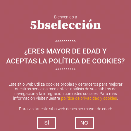
Bienvenido a
5b Creatividad y contenidos SL ha sido beneficiaria de
Fondos Europeos, cuyo objetivo el refuerzo del
crecimiento sostenible y la competitividad de las PYMES,
^^^^^^^^^^
y gracias al cual ha puesto en marcha un Plan de
¿ERES MAYOR DE EDAD Y
Internacionalización con el objetivo de mejorar su
posicionamiento competitivo en el exterior durante el año
ACEPTAS LA POLÍTICA DE COOKIES?
2025. Para ello ha contado con el apoyo del Programa
XPANDE de la Cámara de Comercio de Valencia.
^^^^^^^^^^
#EuropaSeSiente
Este sitio web utiliza cookies propias y de terceros para mejorar
nuestros servicios mediante el análisis de sus hábitos de
navegación y la integración con redes sociales. Para más
información visite nuestra
política de privacidad y cookies
.
Contacta con nosotros
Para visitar este sitio web debes ser mayor de edad:
De lunes a viernes de 10:00 h a 19:00 h
SÍ
NO