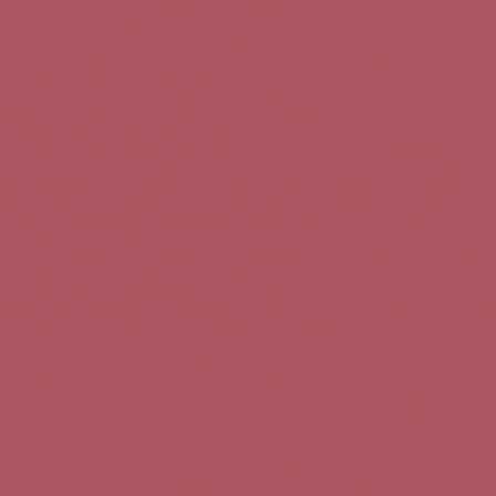
Teléfono de contacto:
+34 963 52 51 51
Correo electrónico:
info@5bseleccion.es
Nuestra filosofía
Preguntas frecuentes
Condiciones de uso
Pago seguro