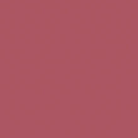
Teléfono de contacto:
+34 963 52 51 51
Correo electrónico:
info@5bseleccion.es
Nuestra filosofía
Preguntas frecuentes
Condiciones de uso
Pago seguro