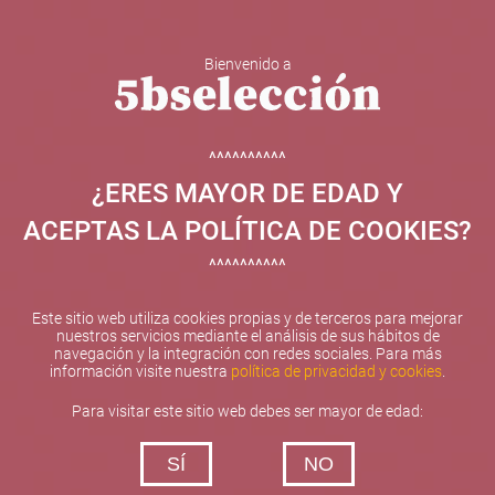
Bienvenido a
5b Creatividad y contenidos SL ha sido beneficiaria de
Fondos Europeos, cuyo objetivo el refuerzo del
crecimiento sostenible y la competitividad de las PYMES,
^^^^^^^^^^
y gracias al cual ha puesto en marcha un Plan de
¿ERES MAYOR DE EDAD Y
Internacionalización con el objetivo de mejorar su
posicionamiento competitivo en el exterior durante el año
ACEPTAS LA POLÍTICA DE COOKIES?
2025. Para ello ha contado con el apoyo del Programa
XPANDE de la Cámara de Comercio de Valencia.
^^^^^^^^^^
#EuropaSeSiente
Este sitio web utiliza cookies propias y de terceros para mejorar
nuestros servicios mediante el análisis de sus hábitos de
navegación y la integración con redes sociales. Para más
información visite nuestra
política de privacidad y cookies
.
Contacta con nosotros
Para visitar este sitio web debes ser mayor de edad:
De lunes a viernes de 10:00 h a 19:00 h
SÍ
NO