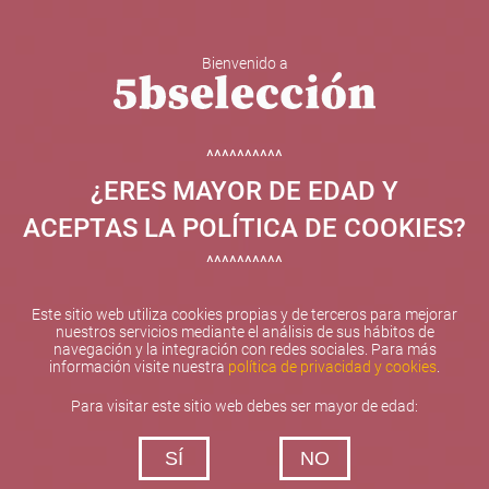
Bienvenido a
5b Creatividad y contenidos SL ha sido beneficiaria de
Fondos Europeos, cuyo objetivo el refuerzo del
crecimiento sostenible y la competitividad de las PYMES,
^^^^^^^^^^
y gracias al cual ha puesto en marcha un Plan de
¿ERES MAYOR DE EDAD Y
Internacionalización con el objetivo de mejorar su
posicionamiento competitivo en el exterior durante el año
ACEPTAS LA POLÍTICA DE COOKIES?
2025. Para ello ha contado con el apoyo del Programa
XPANDE de la Cámara de Comercio de Valencia.
^^^^^^^^^^
#EuropaSeSiente
Este sitio web utiliza cookies propias y de terceros para mejorar
nuestros servicios mediante el análisis de sus hábitos de
navegación y la integración con redes sociales. Para más
información visite nuestra
política de privacidad y cookies
.
Contacta con nosotros
Para visitar este sitio web debes ser mayor de edad:
De lunes a viernes de 10:00 h a 19:00 h
SÍ
NO