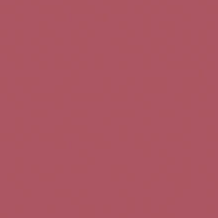
Teléfono de contacto:
+34 963 52 51 51
Correo electrónico:
info@5bseleccion.es
Nuestra filosofía
Preguntas frecuentes
Condiciones de uso
Pago seguro