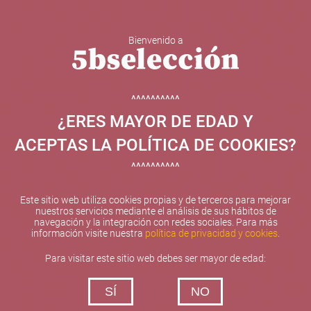
Bienvenido a
5b Creatividad y contenidos SL ha sido beneficiaria de
Fondos Europeos, cuyo objetivo el refuerzo del
crecimiento sostenible y la competitividad de las PYMES,
^^^^^^^^^^
y gracias al cual ha puesto en marcha un Plan de
¿ERES MAYOR DE EDAD Y
Internacionalización con el objetivo de mejorar su
posicionamiento competitivo en el exterior durante el año
ACEPTAS LA POLÍTICA DE COOKIES?
2025. Para ello ha contado con el apoyo del Programa
XPANDE de la Cámara de Comercio de Valencia.
^^^^^^^^^^
#EuropaSeSiente
Este sitio web utiliza cookies propias y de terceros para mejorar
nuestros servicios mediante el análisis de sus hábitos de
navegación y la integración con redes sociales. Para más
información visite nuestra
política de privacidad y cookies
.
Contacta con nosotros
Para visitar este sitio web debes ser mayor de edad:
De lunes a viernes de 10:00 h a 19:00 h
SÍ
NO