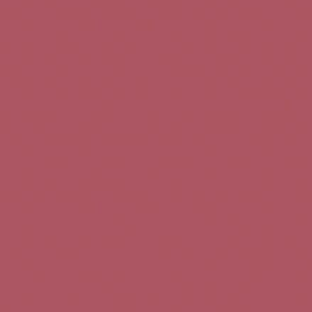
Teléfono de contacto:
+34 963 52 51 51
Correo electrónico:
info@5bseleccion.es
Nuestra filosofía
Preguntas frecuentes
Condiciones de uso
Pago seguro