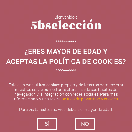
Bienvenido a
5b Creatividad y contenidos SL ha sido beneficiaria de
Fondos Europeos, cuyo objetivo el refuerzo del
crecimiento sostenible y la competitividad de las PYMES,
^^^^^^^^^^
y gracias al cual ha puesto en marcha un Plan de
¿ERES MAYOR DE EDAD Y
Internacionalización con el objetivo de mejorar su
posicionamiento competitivo en el exterior durante el año
ACEPTAS LA POLÍTICA DE COOKIES?
2025. Para ello ha contado con el apoyo del Programa
XPANDE de la Cámara de Comercio de Valencia.
^^^^^^^^^^
#EuropaSeSiente
Este sitio web utiliza cookies propias y de terceros para mejorar
nuestros servicios mediante el análisis de sus hábitos de
navegación y la integración con redes sociales. Para más
información visite nuestra
política de privacidad y cookies
.
Contacta con nosotros
Para visitar este sitio web debes ser mayor de edad:
De lunes a viernes de 10:00 h a 19:00 h
SÍ
NO