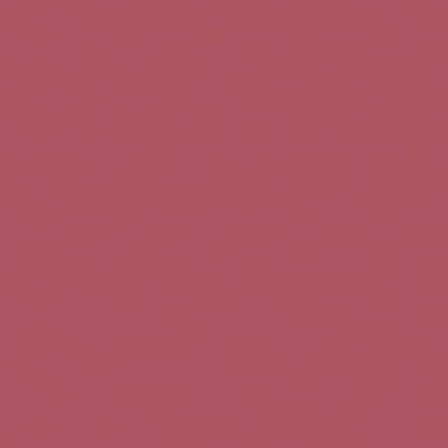
Teléfono de contacto:
+34 963 52 51 51
Correo electrónico:
info@5bseleccion.es
Nuestra filosofía
Preguntas frecuentes
Condiciones de uso
Pago seguro