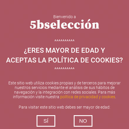
Bienvenido a
5b Creatividad y contenidos SL ha sido beneficiaria de
Fondos Europeos, cuyo objetivo el refuerzo del
crecimiento sostenible y la competitividad de las PYMES,
^^^^^^^^^^
y gracias al cual ha puesto en marcha un Plan de
¿ERES MAYOR DE EDAD Y
Internacionalización con el objetivo de mejorar su
posicionamiento competitivo en el exterior durante el año
ACEPTAS LA POLÍTICA DE COOKIES?
2025. Para ello ha contado con el apoyo del Programa
XPANDE de la Cámara de Comercio de Valencia.
^^^^^^^^^^
#EuropaSeSiente
Este sitio web utiliza cookies propias y de terceros para mejorar
nuestros servicios mediante el análisis de sus hábitos de
navegación y la integración con redes sociales. Para más
información visite nuestra
política de privacidad y cookies
.
Contacta con nosotros
Para visitar este sitio web debes ser mayor de edad:
De lunes a viernes de 10:00 h a 19:00 h
SÍ
NO