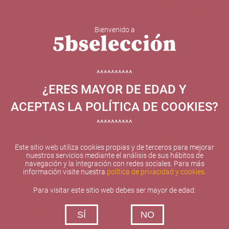
Bienvenido a
5b Creatividad y contenidos SL ha sido beneficiaria de
Fondos Europeos, cuyo objetivo el refuerzo del
crecimiento sostenible y la competitividad de las PYMES,
^^^^^^^^^^
y gracias al cual ha puesto en marcha un Plan de
¿ERES MAYOR DE EDAD Y
Internacionalización con el objetivo de mejorar su
posicionamiento competitivo en el exterior durante el año
ACEPTAS LA POLÍTICA DE COOKIES?
2025. Para ello ha contado con el apoyo del Programa
XPANDE de la Cámara de Comercio de Valencia.
^^^^^^^^^^
#EuropaSeSiente
Este sitio web utiliza cookies propias y de terceros para mejorar
nuestros servicios mediante el análisis de sus hábitos de
navegación y la integración con redes sociales. Para más
información visite nuestra
política de privacidad y cookies
.
Contacta con nosotros
Para visitar este sitio web debes ser mayor de edad:
De lunes a viernes de 10:00 h a 19:00 h
SÍ
NO