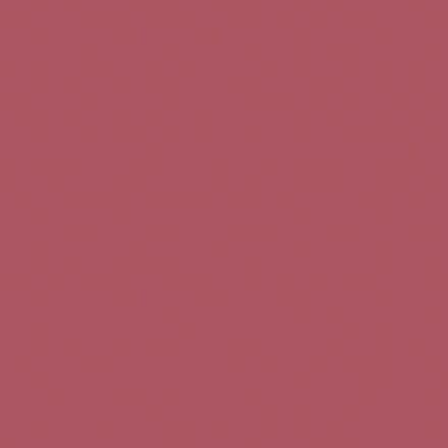
Teléfono de contacto:
+34 963 52 51 51
Correo electrónico:
info@5bseleccion.es
Nuestra filosofía
Preguntas frecuentes
Condiciones de uso
Pago seguro