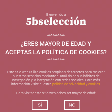
Bienvenido a
5b Creatividad y contenidos SL ha sido beneficiaria de
Fondos Europeos, cuyo objetivo el refuerzo del
crecimiento sostenible y la competitividad de las PYMES,
^^^^^^^^^^
y gracias al cual ha puesto en marcha un Plan de
¿ERES MAYOR DE EDAD Y
Internacionalización con el objetivo de mejorar su
posicionamiento competitivo en el exterior durante el año
ACEPTAS LA POLÍTICA DE COOKIES?
2025. Para ello ha contado con el apoyo del Programa
XPANDE de la Cámara de Comercio de Valencia.
^^^^^^^^^^
#EuropaSeSiente
Este sitio web utiliza cookies propias y de terceros para mejorar
nuestros servicios mediante el análisis de sus hábitos de
navegación y la integración con redes sociales. Para más
información visite nuestra
política de privacidad y cookies
.
Contacta con nosotros
Para visitar este sitio web debes ser mayor de edad:
De lunes a viernes de 10:00 h a 19:00 h
SÍ
NO