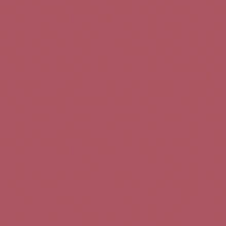
Teléfono de contacto:
+34 963 52 51 51
Correo electrónico:
info@5bseleccion.es
Nuestra filosofía
Preguntas frecuentes
Condiciones de uso
Pago seguro