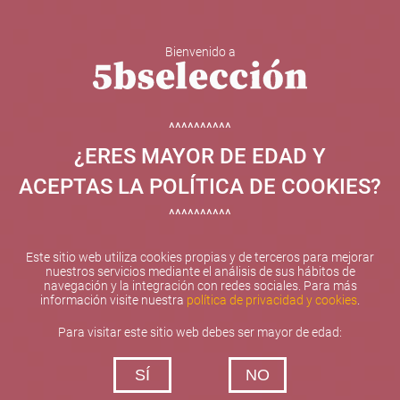
Bienvenido a
5b Creatividad y contenidos SL ha sido beneficiaria de
Fondos Europeos, cuyo objetivo el refuerzo del
crecimiento sostenible y la competitividad de las PYMES,
^^^^^^^^^^
y gracias al cual ha puesto en marcha un Plan de
¿ERES MAYOR DE EDAD Y
Internacionalización con el objetivo de mejorar su
posicionamiento competitivo en el exterior durante el año
ACEPTAS LA POLÍTICA DE COOKIES?
2025. Para ello ha contado con el apoyo del Programa
XPANDE de la Cámara de Comercio de Valencia.
^^^^^^^^^^
#EuropaSeSiente
Este sitio web utiliza cookies propias y de terceros para mejorar
nuestros servicios mediante el análisis de sus hábitos de
navegación y la integración con redes sociales. Para más
información visite nuestra
política de privacidad y cookies
.
Contacta con nosotros
Para visitar este sitio web debes ser mayor de edad:
De lunes a viernes de 10:00 h a 19:00 h
SÍ
NO