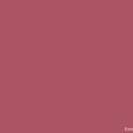
TINTOS
BLANCOS
ROSADOS
CAVAS
5b Creatividad y contenidos SL 
la competitividad de las PYMES,
mejorar su posicionamiento comp
XPANDE de la Cámara de Comer
Contacta con nosotros
Este