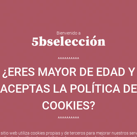
Bienvenido a
 Y ESPUMOSOS
OTROS
CATAS
EVENTOS
BODEGA
^^^^^^^^^^
¿ERES MAYOR DE EDAD Y
ha sido beneficiaria de Fondos Europeos, cuyo objetivo el refuer
 y gracias al cual ha puesto en marcha un Plan de Internacional
ACEPTAS LA POLÍTICA DE
etitivo en el exterior durante el año 2025. Para ello ha conta
cio de Valencia. #EuropaSeSiente
COOKIES?
^^^^^^^^^^
Pago seguro
 sitio web utiliza cookies propias y de terceros para mejorar nuestros serv