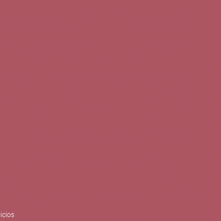
0
Buscar
Tu cuenta
Cesta
S
BLOG
PUBLICACIONES
ENOPLANES
zo del crecimiento sostenible y
ización con el objetivo de
do con el apoyo del Programa
Síguenos en redes
icios