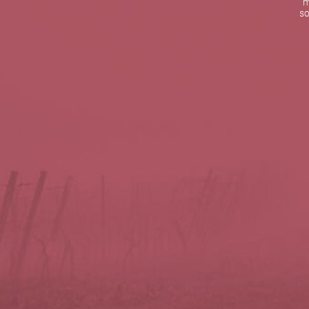
m
De lunes a viernes de 10:00 h a 19:00 h
so
Teléfono de contacto:
+34 963 52 51 51
Correo electrónico:
info@5bseleccion.es
Nuestra filosofía
Preguntas frecuentes
Condiciones de uso