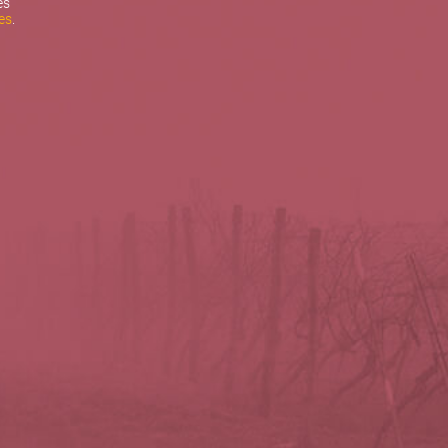
es
es
.