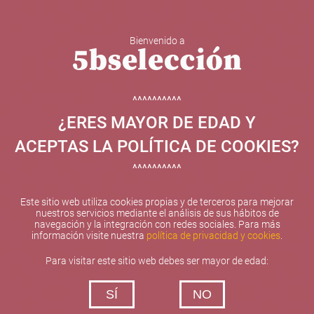
Bienvenido a
5b Creatividad y contenidos SL ha sido beneficiaria de
Fondos Europeos, cuyo objetivo el refuerzo del
crecimiento sostenible y la competitividad de las PYMES,
^^^^^^^^^^
y gracias al cual ha puesto en marcha un Plan de
¿ERES MAYOR DE EDAD Y
Internacionalización con el objetivo de mejorar su
posicionamiento competitivo en el exterior durante el año
ACEPTAS LA POLÍTICA DE COOKIES?
2025. Para ello ha contado con el apoyo del Programa
XPANDE de la Cámara de Comercio de Valencia.
^^^^^^^^^^
#EuropaSeSiente
Este sitio web utiliza cookies propias y de terceros para mejorar
nuestros servicios mediante el análisis de sus hábitos de
navegación y la integración con redes sociales. Para más
información visite nuestra
política de privacidad y cookies
.
Contacta con nosotros
Para visitar este sitio web debes ser mayor de edad:
De lunes a viernes de 10:00 h a 19:00 h
SÍ
NO