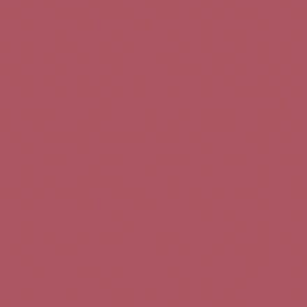
Teléfono de contacto:
+34 963 52 51 51
Correo electrónico:
info@5bseleccion.es
Nuestra filosofía
Preguntas frecuentes
Condiciones de uso
Pago seguro