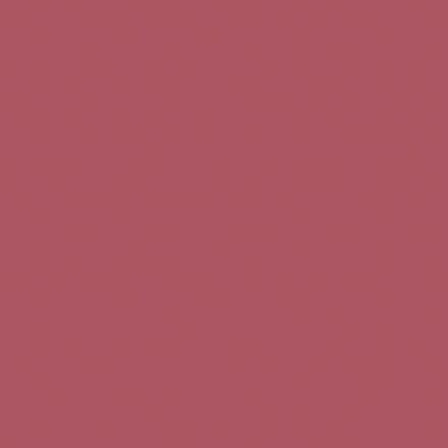
Teléfono de contacto:
+34 963 52 51 51
Correo electrónico:
info@5bseleccion.es
Nuestra filosofía
Preguntas frecuentes
Condiciones de uso
Pago seguro