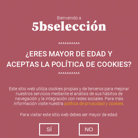
Bienvenido a
5b Creatividad y contenidos SL ha sido beneficiaria de
Fondos Europeos, cuyo objetivo el refuerzo del
crecimiento sostenible y la competitividad de las PYMES,
^^^^^^^^^^
y gracias al cual ha puesto en marcha un Plan de
¿ERES MAYOR DE EDAD Y
Internacionalización con el objetivo de mejorar su
posicionamiento competitivo en el exterior durante el año
ACEPTAS LA POLÍTICA DE COOKIES?
2025. Para ello ha contado con el apoyo del Programa
XPANDE de la Cámara de Comercio de Valencia.
^^^^^^^^^^
#EuropaSeSiente
Este sitio web utiliza cookies propias y de terceros para mejorar
nuestros servicios mediante el análisis de sus hábitos de
navegación y la integración con redes sociales. Para más
información visite nuestra
política de privacidad y cookies
.
Contacta con nosotros
Para visitar este sitio web debes ser mayor de edad:
De lunes a viernes de 10:00 h a 19:00 h
SÍ
NO