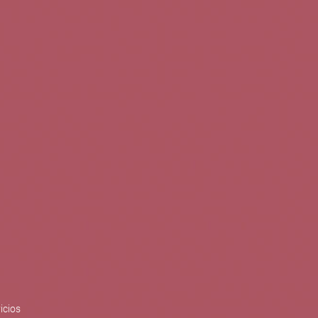
0
Buscar
Tu cuenta
Cesta
S
BLOG
PUBLICACIONES
ENOPLANES
zo del crecimiento sostenible y
ización con el objetivo de
do con el apoyo del Programa
Síguenos en redes
icios