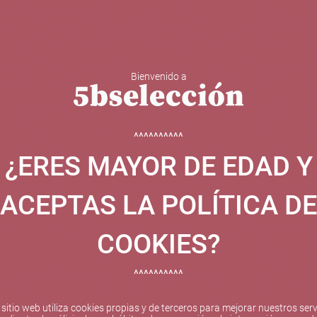
Bienvenido a
 Y ESPUMOSOS
OTROS
CATAS
EVENTOS
BODEGA
^^^^^^^^^^
¿ERES MAYOR DE EDAD Y
ha sido beneficiaria de Fondos Europeos, cuyo objetivo el refuer
 y gracias al cual ha puesto en marcha un Plan de Internacional
ACEPTAS LA POLÍTICA DE
etitivo en el exterior durante el año 2025. Para ello ha conta
cio de Valencia. #EuropaSeSiente
COOKIES?
^^^^^^^^^^
Pago seguro
 sitio web utiliza cookies propias y de terceros para mejorar nuestros serv