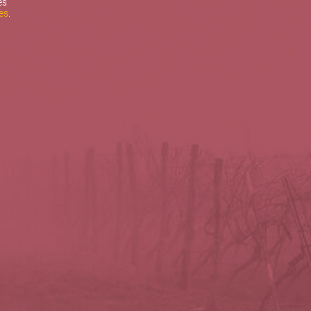
es
es
.