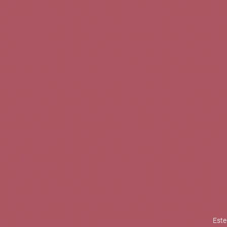
TINTOS
BLANCOS
ROSADOS
CAVAS
5b Creatividad y contenidos SL 
la competitividad de las PYMES,
mejorar su posicionamiento comp
XPANDE de la Cámara de Comer
Contacta con nosotros
Este