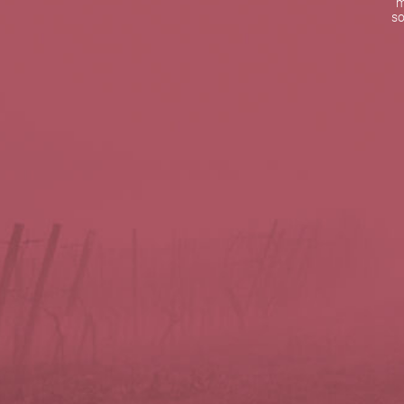
m
De lunes a viernes de 10:00 h a 19:00 h
so
Teléfono de contacto:
+34 963 52 51 51
Correo electrónico:
info@5bseleccion.es
Nuestra filosofía
Preguntas frecuentes
Condiciones de uso