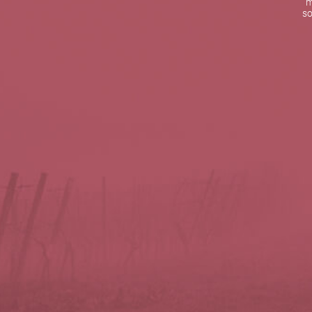
m
De lunes a viernes de 10:00 h a 19:00 h
so
Teléfono de contacto:
+34 963 52 51 51
Correo electrónico:
info@5bseleccion.es
Nuestra filosofía
Preguntas frecuentes
Condiciones de uso