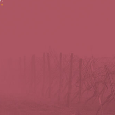
es
es
.