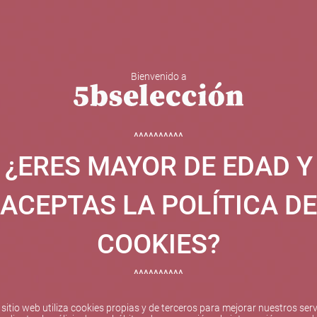
Bienvenido a
 Y ESPUMOSOS
OTROS
CATAS
EVENTOS
BODEGA
^^^^^^^^^^
¿ERES MAYOR DE EDAD Y
ha sido beneficiaria de Fondos Europeos, cuyo objetivo el refuer
 y gracias al cual ha puesto en marcha un Plan de Internacional
ACEPTAS LA POLÍTICA DE
etitivo en el exterior durante el año 2025. Para ello ha conta
cio de Valencia. #EuropaSeSiente
COOKIES?
^^^^^^^^^^
Pago seguro
 sitio web utiliza cookies propias y de terceros para mejorar nuestros serv