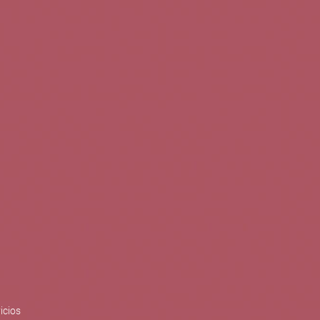
0
Buscar
Tu cuenta
Cesta
S
BLOG
PUBLICACIONES
ENOPLANES
zo del crecimiento sostenible y
ización con el objetivo de
do con el apoyo del Programa
Síguenos en redes
icios