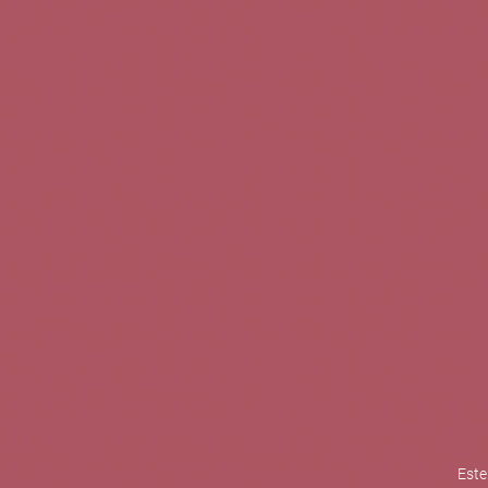
TINTOS
BLANCOS
ROSADOS
CAVAS
5b Creatividad y contenidos SL 
la competitividad de las PYMES,
mejorar su posicionamiento comp
XPANDE de la Cámara de Comer
Contacta con nosotros
Este