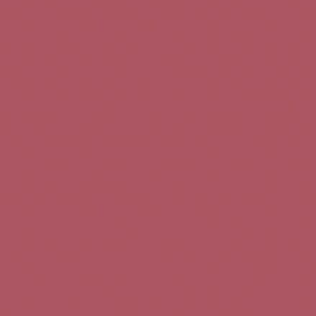
Teléfono de contacto:
+34 963 52 51 51
Correo electrónico:
info@5bseleccion.es
Nuestra filosofía
Preguntas frecuentes
Condiciones de uso
Pago seguro