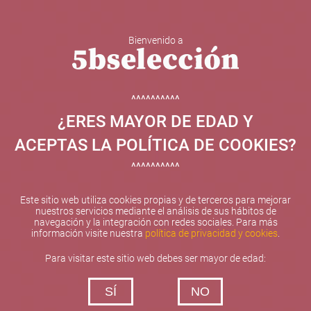
Bienvenido a
5b Creatividad y contenidos SL ha sido beneficiaria de
Fondos Europeos, cuyo objetivo el refuerzo del
crecimiento sostenible y la competitividad de las PYMES,
^^^^^^^^^^
y gracias al cual ha puesto en marcha un Plan de
¿ERES MAYOR DE EDAD Y
Internacionalización con el objetivo de mejorar su
posicionamiento competitivo en el exterior durante el año
ACEPTAS LA POLÍTICA DE COOKIES?
2025. Para ello ha contado con el apoyo del Programa
XPANDE de la Cámara de Comercio de Valencia.
^^^^^^^^^^
#EuropaSeSiente
Este sitio web utiliza cookies propias y de terceros para mejorar
nuestros servicios mediante el análisis de sus hábitos de
navegación y la integración con redes sociales. Para más
información visite nuestra
política de privacidad y cookies
.
Contacta con nosotros
Para visitar este sitio web debes ser mayor de edad:
De lunes a viernes de 10:00 h a 19:00 h
SÍ
NO