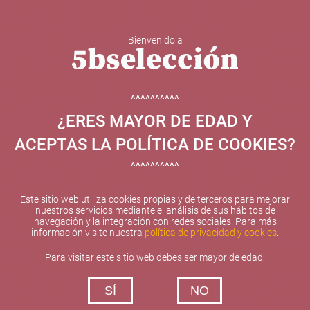
Bienvenido a
5b Creatividad y contenidos SL ha sido beneficiaria de
Fondos Europeos, cuyo objetivo el refuerzo del
crecimiento sostenible y la competitividad de las PYMES,
^^^^^^^^^^
y gracias al cual ha puesto en marcha un Plan de
¿ERES MAYOR DE EDAD Y
Internacionalización con el objetivo de mejorar su
posicionamiento competitivo en el exterior durante el año
ACEPTAS LA POLÍTICA DE COOKIES?
2025. Para ello ha contado con el apoyo del Programa
XPANDE de la Cámara de Comercio de Valencia.
^^^^^^^^^^
#EuropaSeSiente
Este sitio web utiliza cookies propias y de terceros para mejorar
nuestros servicios mediante el análisis de sus hábitos de
navegación y la integración con redes sociales. Para más
información visite nuestra
política de privacidad y cookies
.
Contacta con nosotros
Para visitar este sitio web debes ser mayor de edad:
De lunes a viernes de 10:00 h a 19:00 h
SÍ
NO