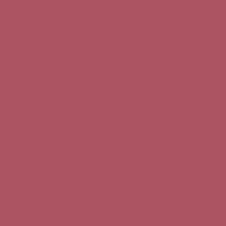
Teléfono de contacto:
+34 963 52 51 51
Correo electrónico:
info@5bseleccion.es
Nuestra filosofía
Preguntas frecuentes
Condiciones de uso
Pago seguro