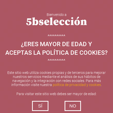
Bienvenido a
5b Creatividad y contenidos SL ha sido beneficiaria de
Fondos Europeos, cuyo objetivo el refuerzo del
crecimiento sostenible y la competitividad de las PYMES,
^^^^^^^^^^
y gracias al cual ha puesto en marcha un Plan de
¿ERES MAYOR DE EDAD Y
Internacionalización con el objetivo de mejorar su
posicionamiento competitivo en el exterior durante el año
ACEPTAS LA POLÍTICA DE COOKIES?
2025. Para ello ha contado con el apoyo del Programa
XPANDE de la Cámara de Comercio de Valencia.
^^^^^^^^^^
#EuropaSeSiente
Este sitio web utiliza cookies propias y de terceros para mejorar
nuestros servicios mediante el análisis de sus hábitos de
navegación y la integración con redes sociales. Para más
información visite nuestra
política de privacidad y cookies
.
Contacta con nosotros
Para visitar este sitio web debes ser mayor de edad:
De lunes a viernes de 10:00 h a 19:00 h
SÍ
NO