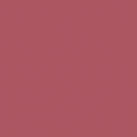
Teléfono de contacto:
+34 963 52 51 51
Correo electrónico:
info@5bseleccion.es
Nuestra filosofía
Preguntas frecuentes
Condiciones de uso
Pago seguro