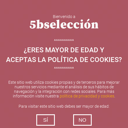
Bienvenido a
5b Creatividad y contenidos SL ha sido beneficiaria de
Fondos Europeos, cuyo objetivo el refuerzo del
crecimiento sostenible y la competitividad de las PYMES,
^^^^^^^^^^
y gracias al cual ha puesto en marcha un Plan de
¿ERES MAYOR DE EDAD Y
Internacionalización con el objetivo de mejorar su
posicionamiento competitivo en el exterior durante el año
ACEPTAS LA POLÍTICA DE COOKIES?
2025. Para ello ha contado con el apoyo del Programa
XPANDE de la Cámara de Comercio de Valencia.
^^^^^^^^^^
#EuropaSeSiente
Este sitio web utiliza cookies propias y de terceros para mejorar
nuestros servicios mediante el análisis de sus hábitos de
navegación y la integración con redes sociales. Para más
información visite nuestra
política de privacidad y cookies
.
Contacta con nosotros
Para visitar este sitio web debes ser mayor de edad:
De lunes a viernes de 10:00 h a 19:00 h
SÍ
NO