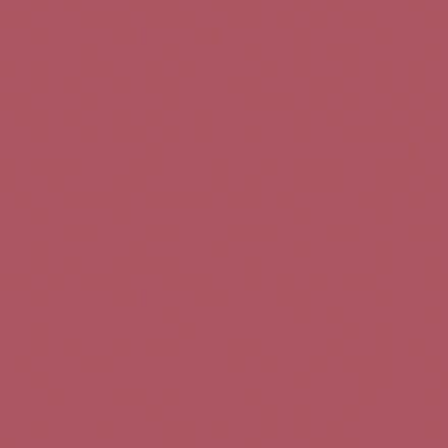
Teléfono de contacto:
+34 963 52 51 51
Correo electrónico:
info@5bseleccion.es
Nuestra filosofía
Preguntas frecuentes
Condiciones de uso
Pago seguro