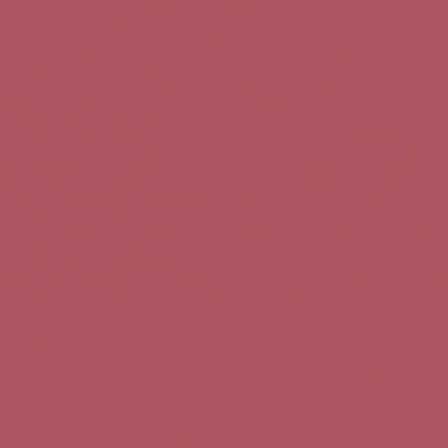
Teléfono de contacto:
+34 963 52 51 51
Correo electrónico:
info@5bseleccion.es
Nuestra filosofía
Preguntas frecuentes
Condiciones de uso
Pago seguro