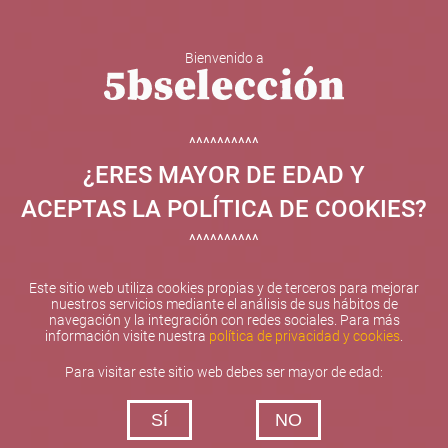
Bienvenido a
5b Creatividad y contenidos SL ha sido beneficiaria de
Fondos Europeos, cuyo objetivo el refuerzo del
crecimiento sostenible y la competitividad de las PYMES,
^^^^^^^^^^
y gracias al cual ha puesto en marcha un Plan de
¿ERES MAYOR DE EDAD Y
Internacionalización con el objetivo de mejorar su
posicionamiento competitivo en el exterior durante el año
ACEPTAS LA POLÍTICA DE COOKIES?
2025. Para ello ha contado con el apoyo del Programa
XPANDE de la Cámara de Comercio de Valencia.
^^^^^^^^^^
#EuropaSeSiente
Este sitio web utiliza cookies propias y de terceros para mejorar
nuestros servicios mediante el análisis de sus hábitos de
navegación y la integración con redes sociales. Para más
información visite nuestra
política de privacidad y cookies
.
Contacta con nosotros
Para visitar este sitio web debes ser mayor de edad:
De lunes a viernes de 10:00 h a 19:00 h
SÍ
NO