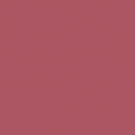
Teléfono de contacto:
+34 963 52 51 51
Correo electrónico:
info@5bseleccion.es
Nuestra filosofía
Preguntas frecuentes
Condiciones de uso
Pago seguro