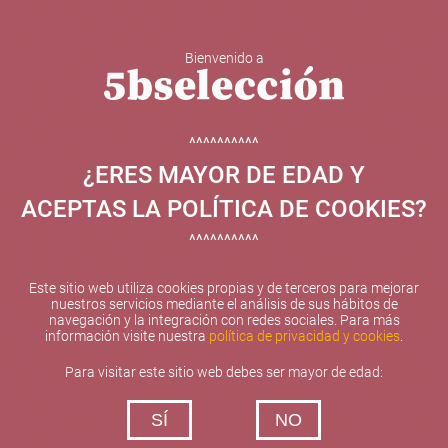
Bienvenido a
5b Creatividad y contenidos SL ha sido beneficiaria de
Fondos Europeos, cuyo objetivo el refuerzo del
crecimiento sostenible y la competitividad de las PYMES,
^^^^^^^^^^
y gracias al cual ha puesto en marcha un Plan de
¿ERES MAYOR DE EDAD Y
Internacionalización con el objetivo de mejorar su
posicionamiento competitivo en el exterior durante el año
ACEPTAS LA POLÍTICA DE COOKIES?
2025. Para ello ha contado con el apoyo del Programa
XPANDE de la Cámara de Comercio de Valencia.
^^^^^^^^^^
#EuropaSeSiente
Este sitio web utiliza cookies propias y de terceros para mejorar
nuestros servicios mediante el análisis de sus hábitos de
navegación y la integración con redes sociales. Para más
información visite nuestra
política de privacidad y cookies
.
Contacta con nosotros
Para visitar este sitio web debes ser mayor de edad:
De lunes a viernes de 10:00 h a 19:00 h
SÍ
NO