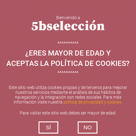
Bienvenido a
5b Creatividad y contenidos SL ha sido beneficiaria de
Fondos Europeos, cuyo objetivo el refuerzo del
crecimiento sostenible y la competitividad de las PYMES,
^^^^^^^^^^
y gracias al cual ha puesto en marcha un Plan de
¿ERES MAYOR DE EDAD Y
Internacionalización con el objetivo de mejorar su
posicionamiento competitivo en el exterior durante el año
ACEPTAS LA POLÍTICA DE COOKIES?
2025. Para ello ha contado con el apoyo del Programa
XPANDE de la Cámara de Comercio de Valencia.
^^^^^^^^^^
#EuropaSeSiente
Este sitio web utiliza cookies propias y de terceros para mejorar
nuestros servicios mediante el análisis de sus hábitos de
navegación y la integración con redes sociales. Para más
información visite nuestra
política de privacidad y cookies
.
Contacta con nosotros
Para visitar este sitio web debes ser mayor de edad:
De lunes a viernes de 10:00 h a 19:00 h
SÍ
NO