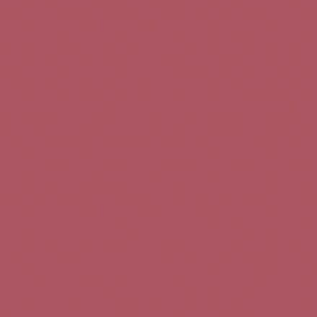
Teléfono de contacto:
+34 963 52 51 51
Correo electrónico:
info@5bseleccion.es
Nuestra filosofía
Preguntas frecuentes
Condiciones de uso
Pago seguro