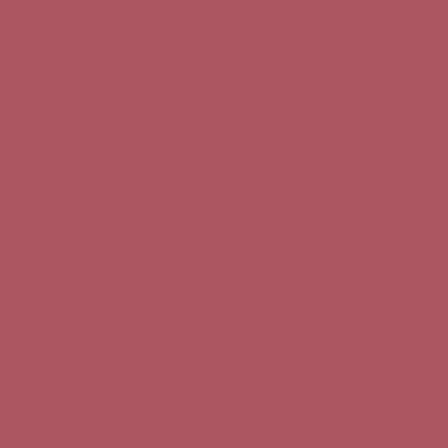
Teléfono de contacto:
+34 963 52 51 51
Correo electrónico:
info@5bseleccion.es
Nuestra filosofía
Preguntas frecuentes
Condiciones de uso
Pago seguro