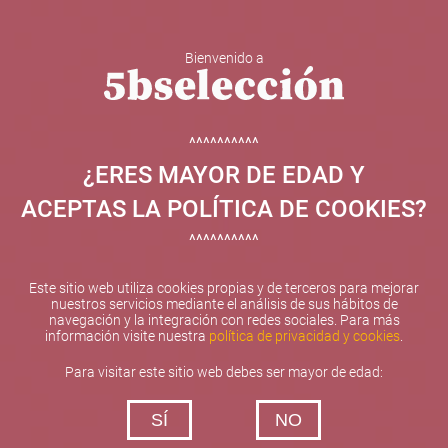
Bienvenido a
5b Creatividad y contenidos SL ha sido beneficiaria de
Fondos Europeos, cuyo objetivo el refuerzo del
crecimiento sostenible y la competitividad de las PYMES,
^^^^^^^^^^
y gracias al cual ha puesto en marcha un Plan de
¿ERES MAYOR DE EDAD Y
Internacionalización con el objetivo de mejorar su
posicionamiento competitivo en el exterior durante el año
ACEPTAS LA POLÍTICA DE COOKIES?
2025. Para ello ha contado con el apoyo del Programa
XPANDE de la Cámara de Comercio de Valencia.
^^^^^^^^^^
#EuropaSeSiente
Este sitio web utiliza cookies propias y de terceros para mejorar
nuestros servicios mediante el análisis de sus hábitos de
navegación y la integración con redes sociales. Para más
información visite nuestra
política de privacidad y cookies
.
Contacta con nosotros
Para visitar este sitio web debes ser mayor de edad:
De lunes a viernes de 10:00 h a 19:00 h
SÍ
NO