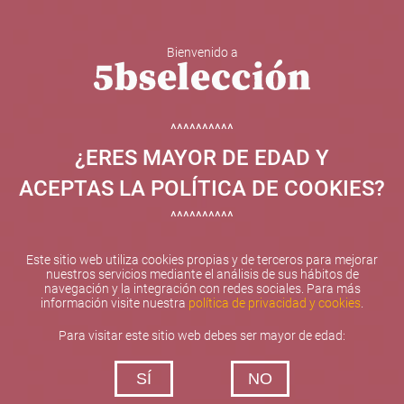
Bienvenido a
5b Creatividad y contenidos SL ha sido beneficiaria de
Fondos Europeos, cuyo objetivo el refuerzo del
crecimiento sostenible y la competitividad de las PYMES,
^^^^^^^^^^
y gracias al cual ha puesto en marcha un Plan de
¿ERES MAYOR DE EDAD Y
Internacionalización con el objetivo de mejorar su
posicionamiento competitivo en el exterior durante el año
ACEPTAS LA POLÍTICA DE COOKIES?
2025. Para ello ha contado con el apoyo del Programa
XPANDE de la Cámara de Comercio de Valencia.
^^^^^^^^^^
#EuropaSeSiente
Este sitio web utiliza cookies propias y de terceros para mejorar
nuestros servicios mediante el análisis de sus hábitos de
navegación y la integración con redes sociales. Para más
información visite nuestra
política de privacidad y cookies
.
Contacta con nosotros
Para visitar este sitio web debes ser mayor de edad:
De lunes a viernes de 10:00 h a 19:00 h
SÍ
NO