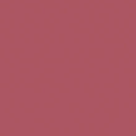
Teléfono de contacto:
+34 963 52 51 51
Correo electrónico:
info@5bseleccion.es
Nuestra filosofía
Preguntas frecuentes
Condiciones de uso
Pago seguro