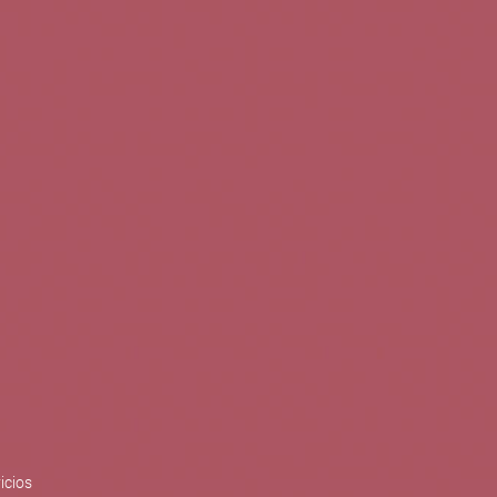
0
Buscar
Tu cuenta
Cesta
S
BLOG
PUBLICACIONES
ENOPLANES
zo del crecimiento sostenible y
ización con el objetivo de
do con el apoyo del Programa
Síguenos en redes
icios