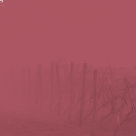
es
es
.