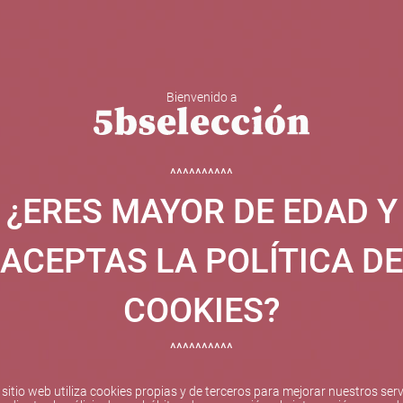
Bienvenido a
 Y ESPUMOSOS
OTROS
CATAS
EVENTOS
BODEGA
^^^^^^^^^^
¿ERES MAYOR DE EDAD Y
ha sido beneficiaria de Fondos Europeos, cuyo objetivo el refuer
 y gracias al cual ha puesto en marcha un Plan de Internacional
ACEPTAS LA POLÍTICA DE
etitivo en el exterior durante el año 2025. Para ello ha conta
cio de Valencia. #EuropaSeSiente
COOKIES?
^^^^^^^^^^
Pago seguro
 sitio web utiliza cookies propias y de terceros para mejorar nuestros serv