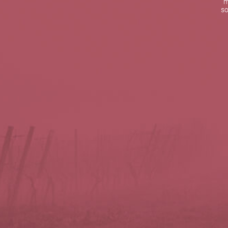
m
De lunes a viernes de 10:00 h a 19:00 h
so
Teléfono de contacto:
+34 963 52 51 51
Correo electrónico:
info@5bseleccion.es
Nuestra filosofía
Preguntas frecuentes
Condiciones de uso