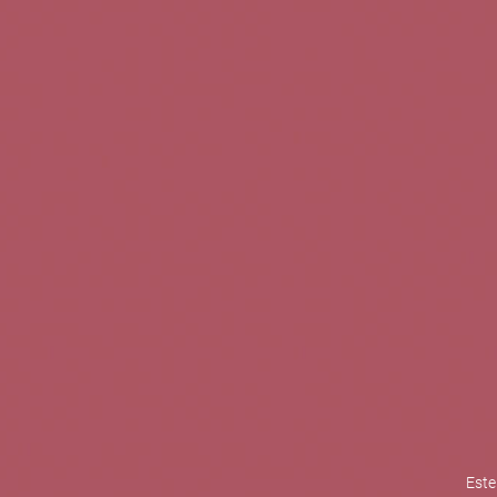
TINTOS
BLANCOS
ROSADOS
CAVAS
5b Creatividad y contenidos SL 
la competitividad de las PYMES,
mejorar su posicionamiento comp
XPANDE de la Cámara de Comer
Contacta con nosotros
Este