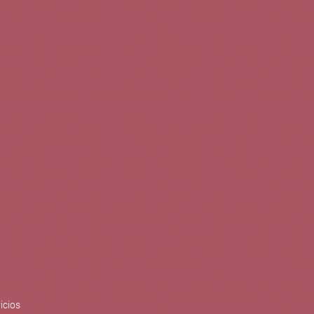
0
Buscar
Tu cuenta
Cesta
S
BLOG
PUBLICACIONES
ENOPLANES
zo del crecimiento sostenible y
ización con el objetivo de
do con el apoyo del Programa
Síguenos en redes
icios