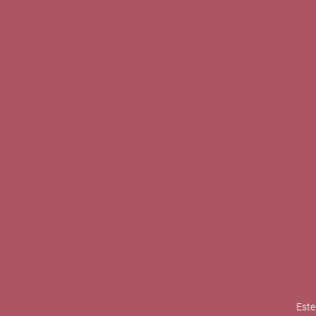
TINTOS
BLANCOS
ROSADOS
CAVAS
5b Creatividad y contenidos SL 
la competitividad de las PYMES,
mejorar su posicionamiento comp
XPANDE de la Cámara de Comer
Contacta con nosotros
Este