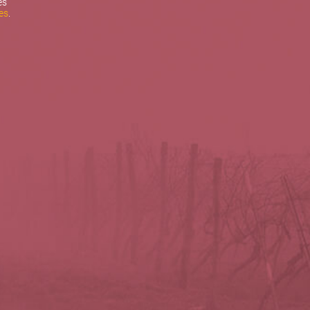
es
es
.