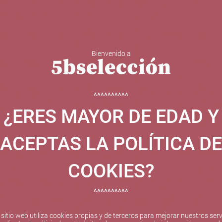
Bienvenido a
 Y ESPUMOSOS
OTROS
CATAS
EVENTOS
BODEGA
^^^^^^^^^^
¿ERES MAYOR DE EDAD Y
ha sido beneficiaria de Fondos Europeos, cuyo objetivo el refuer
 y gracias al cual ha puesto en marcha un Plan de Internacional
ACEPTAS LA POLÍTICA DE
etitivo en el exterior durante el año 2025. Para ello ha conta
cio de Valencia. #EuropaSeSiente
COOKIES?
^^^^^^^^^^
Pago seguro
 sitio web utiliza cookies propias y de terceros para mejorar nuestros serv