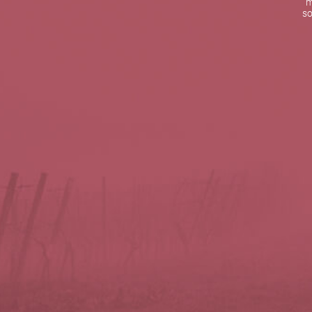
m
De lunes a viernes de 10:00 h a 19:00 h
so
Teléfono de contacto:
+34 963 52 51 51
Correo electrónico:
info@5bseleccion.es
Nuestra filosofía
Preguntas frecuentes
Condiciones de uso