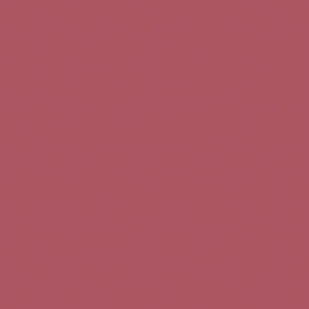
Teléfono de contacto:
+34 963 52 51 51
Correo electrónico:
info@5bseleccion.es
Nuestra filosofía
Preguntas frecuentes
Condiciones de uso
Pago seguro