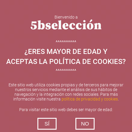
Bienvenido a
5b Creatividad y contenidos SL ha sido beneficiaria de
Fondos Europeos, cuyo objetivo el refuerzo del
crecimiento sostenible y la competitividad de las PYMES,
^^^^^^^^^^
y gracias al cual ha puesto en marcha un Plan de
¿ERES MAYOR DE EDAD Y
Internacionalización con el objetivo de mejorar su
posicionamiento competitivo en el exterior durante el año
ACEPTAS LA POLÍTICA DE COOKIES?
2025. Para ello ha contado con el apoyo del Programa
XPANDE de la Cámara de Comercio de Valencia.
^^^^^^^^^^
#EuropaSeSiente
Este sitio web utiliza cookies propias y de terceros para mejorar
nuestros servicios mediante el análisis de sus hábitos de
navegación y la integración con redes sociales. Para más
información visite nuestra
política de privacidad y cookies
.
Contacta con nosotros
Para visitar este sitio web debes ser mayor de edad:
De lunes a viernes de 10:00 h a 19:00 h
SÍ
NO