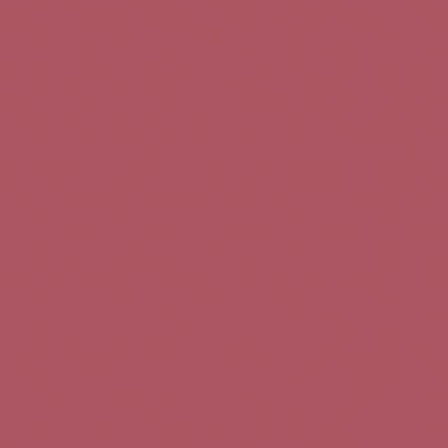
Teléfono de contacto:
+34 963 52 51 51
Correo electrónico:
info@5bseleccion.es
Nuestra filosofía
Preguntas frecuentes
Condiciones de uso
Pago seguro