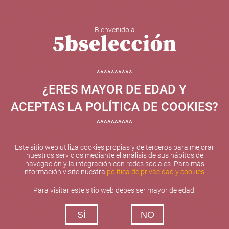
Bienvenido a
5b Creatividad y contenidos SL ha sido beneficiaria de
Fondos Europeos, cuyo objetivo el refuerzo del
crecimiento sostenible y la competitividad de las PYMES,
^^^^^^^^^^
y gracias al cual ha puesto en marcha un Plan de
¿ERES MAYOR DE EDAD Y
Internacionalización con el objetivo de mejorar su
posicionamiento competitivo en el exterior durante el año
ACEPTAS LA POLÍTICA DE COOKIES?
2025. Para ello ha contado con el apoyo del Programa
XPANDE de la Cámara de Comercio de Valencia.
^^^^^^^^^^
#EuropaSeSiente
Este sitio web utiliza cookies propias y de terceros para mejorar
nuestros servicios mediante el análisis de sus hábitos de
navegación y la integración con redes sociales. Para más
información visite nuestra
política de privacidad y cookies
.
Contacta con nosotros
Para visitar este sitio web debes ser mayor de edad:
De lunes a viernes de 10:00 h a 19:00 h
SÍ
NO