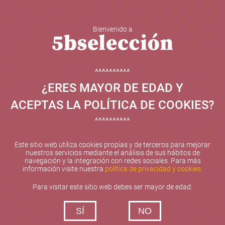
Bienvenido a
5b Creatividad y contenidos SL ha sido beneficiaria de
Fondos Europeos, cuyo objetivo el refuerzo del
crecimiento sostenible y la competitividad de las PYMES,
^^^^^^^^^^
y gracias al cual ha puesto en marcha un Plan de
¿ERES MAYOR DE EDAD Y
Internacionalización con el objetivo de mejorar su
posicionamiento competitivo en el exterior durante el año
ACEPTAS LA POLÍTICA DE COOKIES?
2025. Para ello ha contado con el apoyo del Programa
XPANDE de la Cámara de Comercio de Valencia.
^^^^^^^^^^
#EuropaSeSiente
Este sitio web utiliza cookies propias y de terceros para mejorar
nuestros servicios mediante el análisis de sus hábitos de
navegación y la integración con redes sociales. Para más
información visite nuestra
política de privacidad y cookies
.
Contacta con nosotros
Para visitar este sitio web debes ser mayor de edad:
De lunes a viernes de 10:00 h a 19:00 h
SÍ
NO