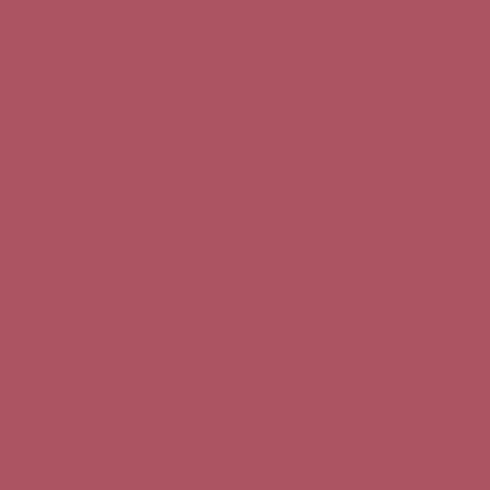
Teléfono de contacto:
+34 963 52 51 51
Correo electrónico:
info@5bseleccion.es
Nuestra filosofía
Preguntas frecuentes
Condiciones de uso
Pago seguro