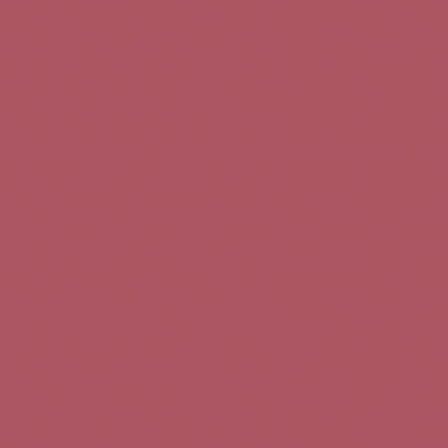
Teléfono de contacto:
+34 963 52 51 51
Correo electrónico:
info@5bseleccion.es
Nuestra filosofía
Preguntas frecuentes
Condiciones de uso
Pago seguro