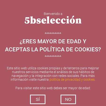
Bienvenido a
5b Creatividad y contenidos SL ha sido beneficiaria de
Fondos Europeos, cuyo objetivo el refuerzo del
crecimiento sostenible y la competitividad de las PYMES,
^^^^^^^^^^
y gracias al cual ha puesto en marcha un Plan de
¿ERES MAYOR DE EDAD Y
Internacionalización con el objetivo de mejorar su
posicionamiento competitivo en el exterior durante el año
ACEPTAS LA POLÍTICA DE COOKIES?
2025. Para ello ha contado con el apoyo del Programa
XPANDE de la Cámara de Comercio de Valencia.
^^^^^^^^^^
#EuropaSeSiente
Este sitio web utiliza cookies propias y de terceros para mejorar
nuestros servicios mediante el análisis de sus hábitos de
navegación y la integración con redes sociales. Para más
información visite nuestra
política de privacidad y cookies
.
Contacta con nosotros
Para visitar este sitio web debes ser mayor de edad:
De lunes a viernes de 10:00 h a 19:00 h
SÍ
NO