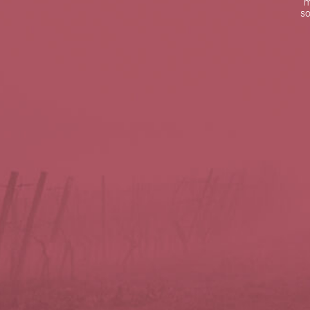
m
De lunes a viernes de 10:00 h a 19:00 h
so
Teléfono de contacto:
+34 963 52 51 51
Correo electrónico:
info@5bseleccion.es
Nuestra filosofía
Preguntas frecuentes
Condiciones de uso