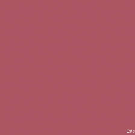
TINTOS
BLANCOS
ROSADOS
CAVAS
5b Creatividad y contenidos SL 
la competitividad de las PYMES,
mejorar su posicionamiento comp
XPANDE de la Cámara de Comer
Contacta con nosotros
Este