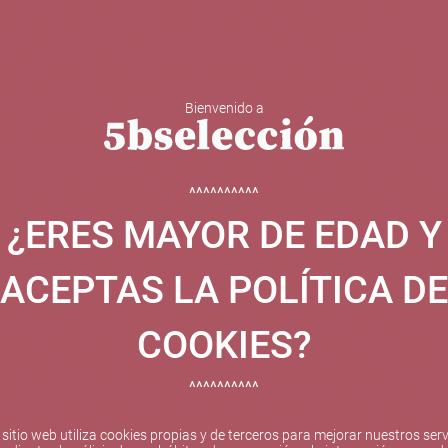
Bienvenido a
 Y ESPUMOSOS
OTROS
CATAS
EVENTOS
BODEGA
^^^^^^^^^^
¿ERES MAYOR DE EDAD Y
ha sido beneficiaria de Fondos Europeos, cuyo objetivo el refuer
 y gracias al cual ha puesto en marcha un Plan de Internacional
ACEPTAS LA POLÍTICA DE
etitivo en el exterior durante el año 2025. Para ello ha conta
cio de Valencia. #EuropaSeSiente
COOKIES?
^^^^^^^^^^
Pago seguro
 sitio web utiliza cookies propias y de terceros para mejorar nuestros serv