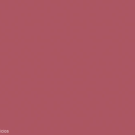
0
Buscar
Tu cuenta
Cesta
S
BLOG
PUBLICACIONES
ENOPLANES
zo del crecimiento sostenible y
ización con el objetivo de
do con el apoyo del Programa
Síguenos en redes
icios