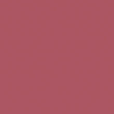
Teléfono de contacto:
+34 963 52 51 51
Correo electrónico:
info@5bseleccion.es
Nuestra filosofía
Preguntas frecuentes
Condiciones de uso
Pago seguro