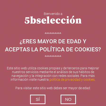
Bienvenido a
5b Creatividad y contenidos SL ha sido beneficiaria de
Fondos Europeos, cuyo objetivo el refuerzo del
crecimiento sostenible y la competitividad de las PYMES,
^^^^^^^^^^
y gracias al cual ha puesto en marcha un Plan de
¿ERES MAYOR DE EDAD Y
Internacionalización con el objetivo de mejorar su
posicionamiento competitivo en el exterior durante el año
ACEPTAS LA POLÍTICA DE COOKIES?
2025. Para ello ha contado con el apoyo del Programa
XPANDE de la Cámara de Comercio de Valencia.
^^^^^^^^^^
#EuropaSeSiente
Este sitio web utiliza cookies propias y de terceros para mejorar
nuestros servicios mediante el análisis de sus hábitos de
navegación y la integración con redes sociales. Para más
información visite nuestra
política de privacidad y cookies
.
Contacta con nosotros
Para visitar este sitio web debes ser mayor de edad:
De lunes a viernes de 10:00 h a 19:00 h
SÍ
NO