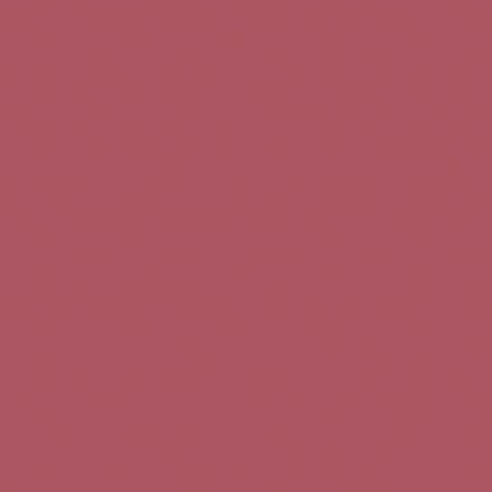
Teléfono de contacto:
+34 963 52 51 51
Correo electrónico:
info@5bseleccion.es
Nuestra filosofía
Preguntas frecuentes
Condiciones de uso
Pago seguro