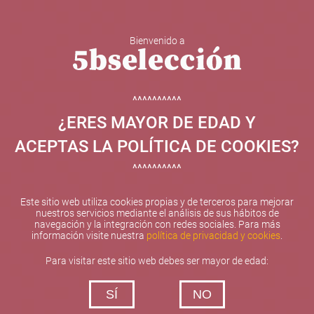
Bienvenido a
5b Creatividad y contenidos SL ha sido beneficiaria de
Fondos Europeos, cuyo objetivo el refuerzo del
crecimiento sostenible y la competitividad de las PYMES,
^^^^^^^^^^
y gracias al cual ha puesto en marcha un Plan de
¿ERES MAYOR DE EDAD Y
Internacionalización con el objetivo de mejorar su
posicionamiento competitivo en el exterior durante el año
ACEPTAS LA POLÍTICA DE COOKIES?
2025. Para ello ha contado con el apoyo del Programa
XPANDE de la Cámara de Comercio de Valencia.
^^^^^^^^^^
#EuropaSeSiente
Este sitio web utiliza cookies propias y de terceros para mejorar
nuestros servicios mediante el análisis de sus hábitos de
navegación y la integración con redes sociales. Para más
información visite nuestra
política de privacidad y cookies
.
Contacta con nosotros
Para visitar este sitio web debes ser mayor de edad:
De lunes a viernes de 10:00 h a 19:00 h
SÍ
NO