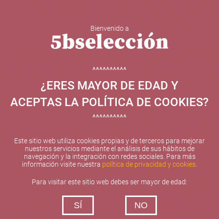
Bienvenido a
5b Creatividad y contenidos SL ha sido beneficiaria de
Fondos Europeos, cuyo objetivo el refuerzo del
crecimiento sostenible y la competitividad de las PYMES,
^^^^^^^^^^
y gracias al cual ha puesto en marcha un Plan de
¿ERES MAYOR DE EDAD Y
Internacionalización con el objetivo de mejorar su
posicionamiento competitivo en el exterior durante el año
ACEPTAS LA POLÍTICA DE COOKIES?
2025. Para ello ha contado con el apoyo del Programa
XPANDE de la Cámara de Comercio de Valencia.
^^^^^^^^^^
#EuropaSeSiente
Este sitio web utiliza cookies propias y de terceros para mejorar
nuestros servicios mediante el análisis de sus hábitos de
navegación y la integración con redes sociales. Para más
información visite nuestra
política de privacidad y cookies
.
Contacta con nosotros
Para visitar este sitio web debes ser mayor de edad:
De lunes a viernes de 10:00 h a 19:00 h
SÍ
NO