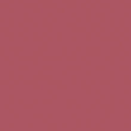
Teléfono de contacto:
+34 963 52 51 51
Correo electrónico:
info@5bseleccion.es
Nuestra filosofía
Preguntas frecuentes
Condiciones de uso
Pago seguro