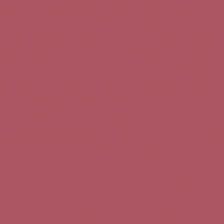
Teléfono de contacto:
+34 963 52 51 51
Correo electrónico:
info@5bseleccion.es
Nuestra filosofía
Preguntas frecuentes
Condiciones de uso
Pago seguro