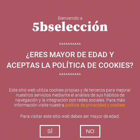
Bienvenido a
5b Creatividad y contenidos SL ha sido beneficiaria de
Fondos Europeos, cuyo objetivo el refuerzo del
crecimiento sostenible y la competitividad de las PYMES,
^^^^^^^^^^
y gracias al cual ha puesto en marcha un Plan de
¿ERES MAYOR DE EDAD Y
Internacionalización con el objetivo de mejorar su
posicionamiento competitivo en el exterior durante el año
ACEPTAS LA POLÍTICA DE COOKIES?
2025. Para ello ha contado con el apoyo del Programa
XPANDE de la Cámara de Comercio de Valencia.
^^^^^^^^^^
#EuropaSeSiente
Este sitio web utiliza cookies propias y de terceros para mejorar
nuestros servicios mediante el análisis de sus hábitos de
navegación y la integración con redes sociales. Para más
información visite nuestra
política de privacidad y cookies
.
Contacta con nosotros
Para visitar este sitio web debes ser mayor de edad:
De lunes a viernes de 10:00 h a 19:00 h
SÍ
NO