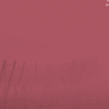
m
De lunes a viernes de 10:00 h a 19:00 h
so
Teléfono de contacto:
+34 963 52 51 51
Correo electrónico:
info@5bseleccion.es
Nuestra filosofía
Preguntas frecuentes
Condiciones de uso