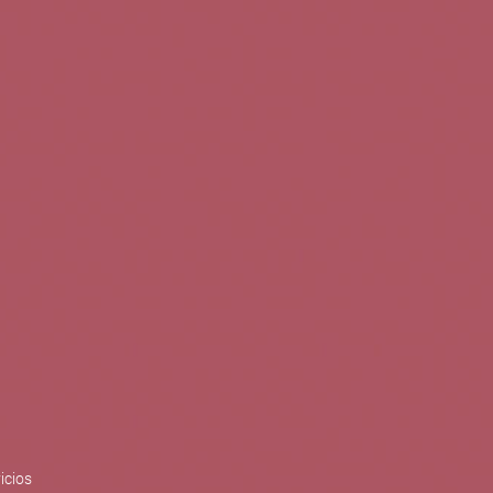
0
Buscar
Tu cuenta
Cesta
S
BLOG
PUBLICACIONES
ENOPLANES
zo del crecimiento sostenible y
ización con el objetivo de
do con el apoyo del Programa
Síguenos en redes
icios