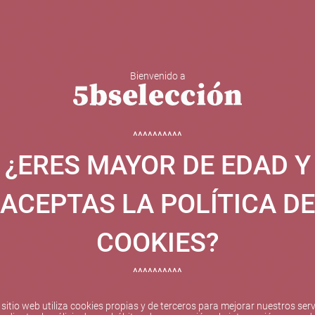
Bienvenido a
 Y ESPUMOSOS
OTROS
CATAS
EVENTOS
BODEGA
^^^^^^^^^^
¿ERES MAYOR DE EDAD Y
ha sido beneficiaria de Fondos Europeos, cuyo objetivo el refuer
 y gracias al cual ha puesto en marcha un Plan de Internacional
ACEPTAS LA POLÍTICA DE
etitivo en el exterior durante el año 2025. Para ello ha conta
cio de Valencia. #EuropaSeSiente
COOKIES?
^^^^^^^^^^
Pago seguro
 sitio web utiliza cookies propias y de terceros para mejorar nuestros serv