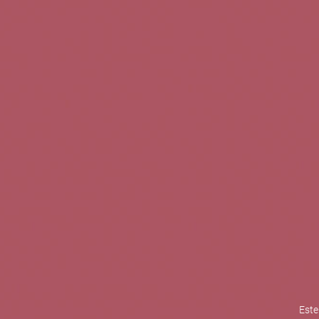
TINTOS
BLANCOS
ROSADOS
CAVAS
5b Creatividad y contenidos SL 
la competitividad de las PYMES,
mejorar su posicionamiento comp
XPANDE de la Cámara de Comer
Contacta con nosotros
Este