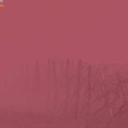
es
es
.