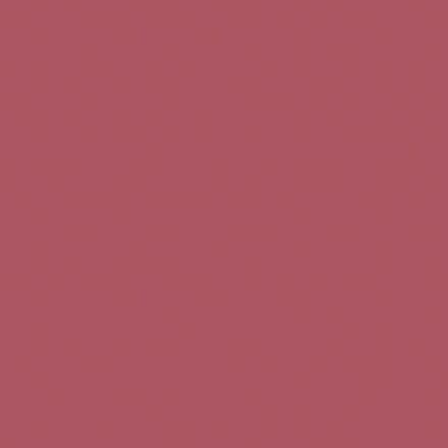
Teléfono de contacto:
+34 963 52 51 51
Correo electrónico:
info@5bseleccion.es
Nuestra filosofía
Preguntas frecuentes
Condiciones de uso
Pago seguro