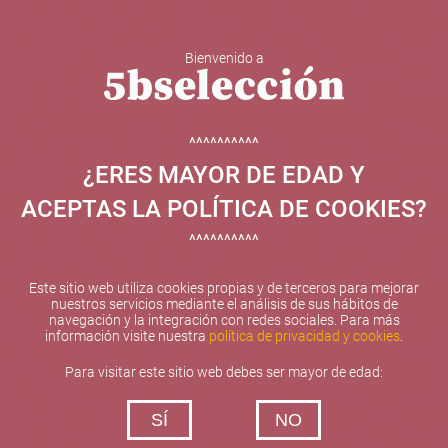
Bienvenido a
5b Creatividad y contenidos SL ha sido beneficiaria de
Fondos Europeos, cuyo objetivo el refuerzo del
crecimiento sostenible y la competitividad de las PYMES,
^^^^^^^^^^
y gracias al cual ha puesto en marcha un Plan de
¿ERES MAYOR DE EDAD Y
Internacionalización con el objetivo de mejorar su
posicionamiento competitivo en el exterior durante el año
ACEPTAS LA POLÍTICA DE COOKIES?
2025. Para ello ha contado con el apoyo del Programa
XPANDE de la Cámara de Comercio de Valencia.
^^^^^^^^^^
#EuropaSeSiente
Este sitio web utiliza cookies propias y de terceros para mejorar
nuestros servicios mediante el análisis de sus hábitos de
navegación y la integración con redes sociales. Para más
información visite nuestra
política de privacidad y cookies
.
Contacta con nosotros
Para visitar este sitio web debes ser mayor de edad:
De lunes a viernes de 10:00 h a 19:00 h
SÍ
NO