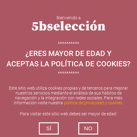
Bienvenido a
5b Creatividad y contenidos SL ha sido beneficiaria de
Fondos Europeos, cuyo objetivo el refuerzo del
crecimiento sostenible y la competitividad de las PYMES,
^^^^^^^^^^
y gracias al cual ha puesto en marcha un Plan de
¿ERES MAYOR DE EDAD Y
Internacionalización con el objetivo de mejorar su
posicionamiento competitivo en el exterior durante el año
ACEPTAS LA POLÍTICA DE COOKIES?
2025. Para ello ha contado con el apoyo del Programa
XPANDE de la Cámara de Comercio de Valencia.
^^^^^^^^^^
#EuropaSeSiente
Este sitio web utiliza cookies propias y de terceros para mejorar
nuestros servicios mediante el análisis de sus hábitos de
navegación y la integración con redes sociales. Para más
información visite nuestra
política de privacidad y cookies
.
Contacta con nosotros
Para visitar este sitio web debes ser mayor de edad:
De lunes a viernes de 10:00 h a 19:00 h
SÍ
NO