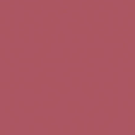
Teléfono de contacto:
+34 963 52 51 51
Correo electrónico:
info@5bseleccion.es
Nuestra filosofía
Preguntas frecuentes
Condiciones de uso
Pago seguro